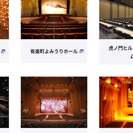
虎ノ門ヒル
有楽町よみうりホール