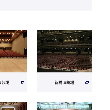
演芸場
新橋演舞場