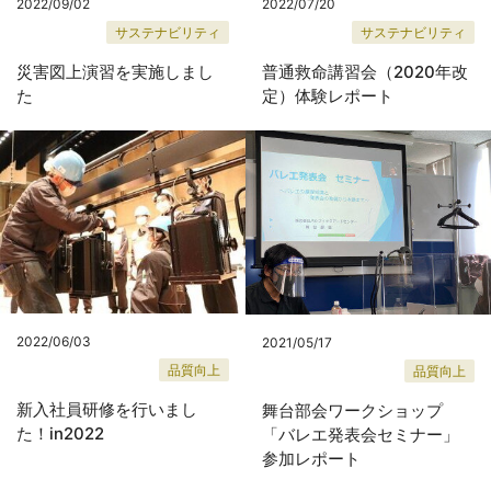
2022/09/02
2022/07/20
サステナビリティ
サステナビリティ
災害図上演習を実施しまし
普通救命講習会（2020年改
た
定）体験レポート
2022/06/03
2021/05/17
品質向上
品質向上
新入社員研修を行いまし
舞台部会ワークショップ
た！in2022
「バレエ発表会セミナー」
参加レポート