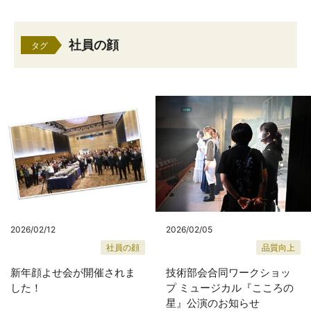
社員の顔
タグ
2026/02/12
2026/02/05
社員の顔
品質向上
新年顔よせ会が開催されま
技術部会合同ワークショッ
した！
プ ミュージカル『こころの
星』公演のお知らせ