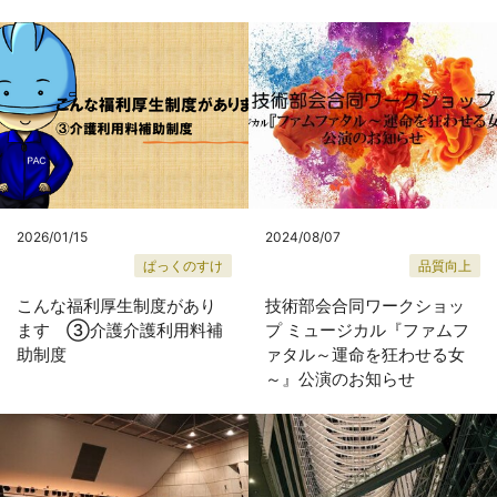
2026/01/15
2024/08/07
ぱっくのすけ
品質向上
こんな福利厚生制度があり
技術部会合同ワークショッ
ます ③介護介護利用料補
プ ミュージカル『ファムフ
助制度
ァタル～運命を狂わせる女
～』公演のお知らせ