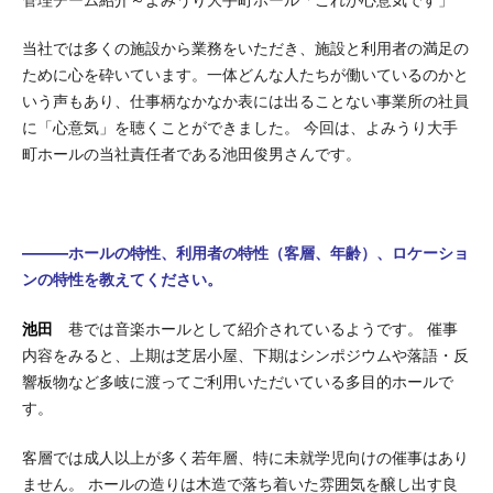
当社では多くの施設から業務をいただき、施設と利用者の満足の
ために心を砕いています。一体どんな人たちが働いているのかと
いう声もあり、仕事柄なかなか表には出ることない事業所の社員
に「心意気」を聴くことができました。 今回は、よみうり大手
町ホールの当社責任者である池田俊男さんです。
―――ホールの特性、利用者の特性（客層、年齢）、ロケーショ
ンの特性を教えてください。
池田
巷では音楽ホールとして紹介されているようです。 催事
内容をみると、上期は芝居小屋、下期はシンポジウムや落語・反
響板物など多岐に渡ってご利用いただいている多目的ホールで
す。
客層では成人以上が多く若年層、特に未就学児向けの催事はあり
ません。 ホールの造りは木造で落ち着いた雰囲気を醸し出す良