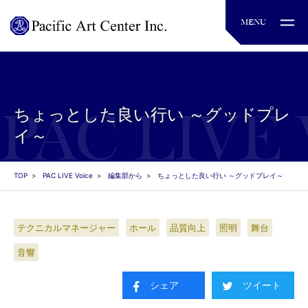
ちょっとした良い行い ～グッドプレ
イ～
TOP
PAC LIVE Voice
編集部から
ちょっとした良い行い ～グッドプレイ～
テクニカルマネージャー
ホール
品質向上
照明
舞台
音響
シェア
ツイート