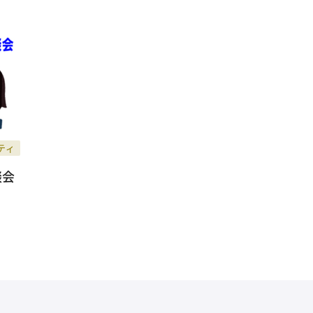
ティ
談会