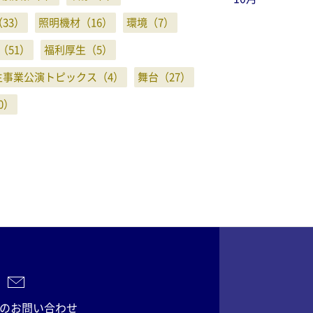
33）
照明機材（16）
環境（7）
（51）
福利厚生（5）
主事業公演トピックス（4）
舞台（27）
0）
のお問い合わせ